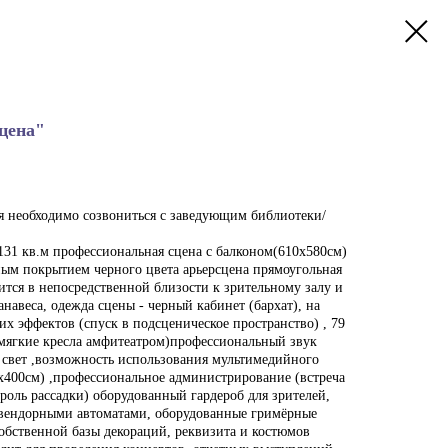
цена"
 необходимо созвониться с заведующим библиотеки/
131 кв.м профессиональная сцена с балконом(610х580см)
ным покрытием черного цвета арьерсцена прямоугольная
ится в непосредственной близости к зрительному залу и
анавеса, одежда сцены - черный кабинет (бархат), на
их эффектов (спуск в подсценическое пространство) , 79
мягкие кресла амфитеатром)профессиональный звук
свет ,возможность использования мультимедийного
9х400см) ,профессиональное администрирование (встреча
троль рассадки) оборудованный гардероб для зрителей,
с вендорными автоматами, оборудованные гримёрные
собственной базы декораций, реквизита и костюмов