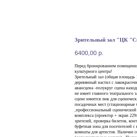
Зрительный зал "ЦК "С
6400,00
р.
Перед бронированием помещения
культурного центра!
Зрительный зал (общая площадь 
деревянный настил с лакокрасоч
авансцена -полукруг сцена наход
не имеет главного театрального з
сцене имеется люк для сценическ
посадочных мест (стационарные 
,профессиональный сценический 
комплекса (проектор + экран 22
зрителей, проверка билетов, кон
буфетная зона для посетителей 
комнаты для артистов. Наличие 