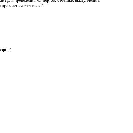
одит для проведения концертов, отчетных выступлений,
я проведения спектаклей.
корп. 1