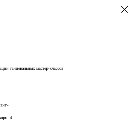
аций танцевальных мастер-классов
лант»
корп. 4