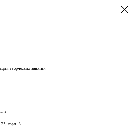
ации творческих занятий
лант»
 23, корп. 3