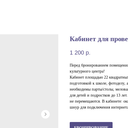
Кабинет для пров
1 200
р.
Перед бронированием помещения
культурного центра!
Кабинет площадью 22 квадратных
подготовкой к школе, фотоделу, 
необходимы парты/столы, меловая
для детей и подростков до 13 ле
не перемещаются. В кабинете: окно
шнур для подключения интернета,
БРОНИРОВАНИЕ