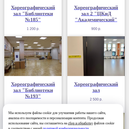
Хореографический
Хореографический
зал "Библиотеки
зал 2 "ЦКиД
№185"
"Академический"
1 200
р.
900
р.
Хореографический
Хореографический
зал "Библиотеки
зал
№193"
2 500
р.
2 500
р.
Мы используем файлы cookie для улучшения работы нашего сайта,
анализа его посещаемости и персонализации контента. Продолжая
использование сайта, вы соглашаетесь на
сбор и обработку
файлов cookie
в соответствии с нашей
политикой конфиденциальности
.