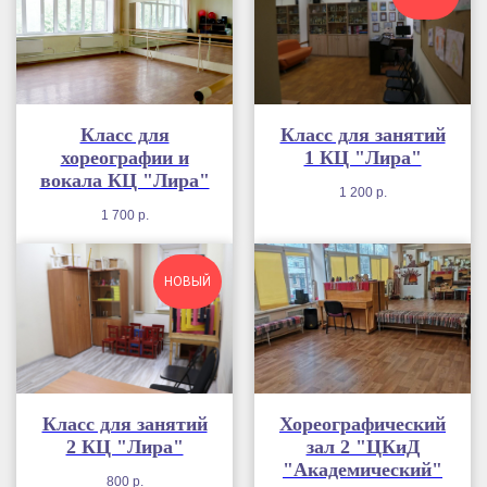
Класс для
Класс для занятий
хореографии и
1 КЦ "Лира"
вокала КЦ "Лира"
1 200
р.
1 700
р.
НОВЫЙ
Класс для занятий
Хореографический
2 КЦ "Лира"
зал 2 "ЦКиД
"Академический"
800
р.