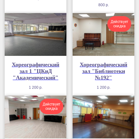
800
р.
Действует
скидка
Хореографический
Хореографический
зал 1 "ЦКиД
зал "Библиотеки
"Академический"
№192"
1 200
р.
1 200
р.
Действует
скидка