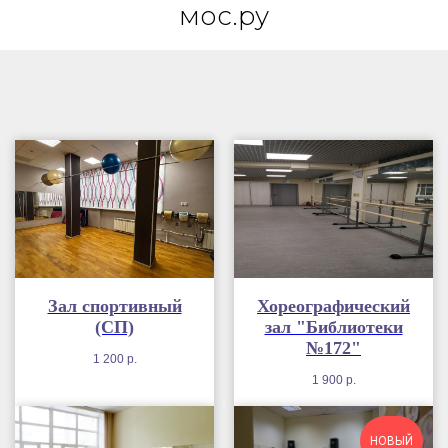
мос.ру
Зал спортивный
Хореографический
(СП)
зал "Библиотеки
№172"
1 200
р.
1 900
р.
НОВЫЙ