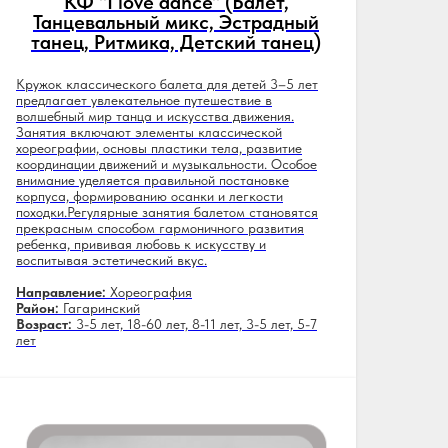
КФ "I love dance" (Балет,
Танцевальный микс, Эстрадный
танец, Ритмика, Детский танец)
Кружок классического балета для детей 3–5 лет
предлагает увлекательное путешествие в
волшебный мир танца и искусства движения.
Занятия включают элементы классической
хореографии, основы пластики тела, развитие
координации движений и музыкальности. Особое
внимание уделяется правильной постановке
корпуса, формированию осанки и легкости
походки.Регулярные занятия балетом становятся
прекрасным способом гармоничного развития
ребенка, прививая любовь к искусству и
воспитывая эстетический вкус.
Направление:
Хореография
Район:
Гагаринский
Возраст:
3-5 лет, 18-60 лет, 8-11 лет, 3-5 лет, 5-7
лет