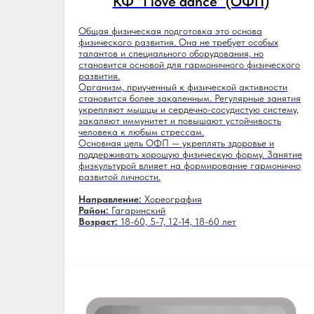
КФ "I love dance" (ОФП)
Общая физическая подготовка это основа
физического развития. Она не требует особых
талантов и специального оборудования, но
становится основой для гармоничного физического
развития.
Организм, приученный к физической активности
становится более закаленным. Регулярные занятия
укрепляют мышцы и сердечно-сосудистую систему,
закаляют иммунитет и повышают устойчивость
человека к любым стрессам.
Основная цель ОФП — укреплять здоровье и
поддерживать хорошую физическую форму. Занятие
физкультурой влияет на формирование гармонично
развитой личности.
Направление:
Хореография
Район:
Гагаринский
Возраст:
18-60, 5-7, 12-14, 18-60 лет