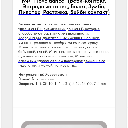
КФ "I love dance" (Беби-контакт,
Эстрадный танец, Балет, Зумба,
Пилатес, Растяжка, Бейби контакт)
Бэби-контакт
это комплекс музыкальных
упражнений и ритмических движений, которые
способствуют развитию музыкальности,
координации, двигательных умений и навыков.
Занятия развивают воображение и моторику.
Малыши занимаются вместе с мамой, папой,
бабушкой, няней. Мамы выполняют все упражнения
с детьми и являются примером. Малыши с
огромным удовольствием повторяют движения за
педагогом и мамой, копируют их.
Направление:
Хореография
Район:
Гагаринский
Возраст:
1-3, 08-10, 11-14, 3-7, 8-12, 18-60, 2-3 лет