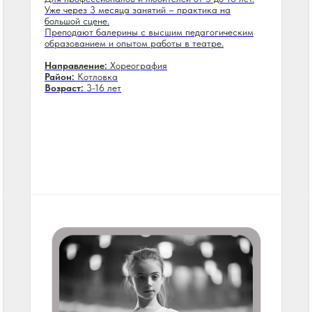
Уже через 3 месяца занятий – практика на
большой сцене.
Преподают балерины с высшим педагогическим
образованием и опытом работы в театре.
Направление:
Хореография
Район:
Котловка
Возраст:
3-16 лет