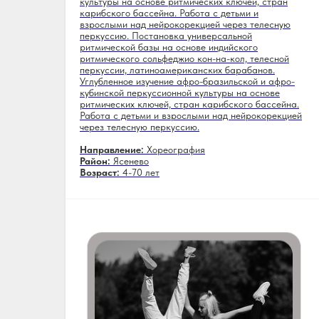
культуры на основе ритмических ключей, стран
карибского бассейна. Работа с детьми и
взрослыми над нейрокорекцией через телесную
перкуссию. Постановка универсальной
ритмической базы на основе индийского
ритмического сольфеджио кон-на-кол, телесной
перкуссии, латиноамериканских барабанов.
Углубленное изучение афро-бразильской и афро-
кубинской перкуссионной культуры на основе
ритмических ключей, стран карибского бассейна.
Работа с детьми и взрослыми над нейрокорекцией
через телесную перкуссию.
Направление:
Хореография
Район:
Ясенево
Возраст:
4-70 лет