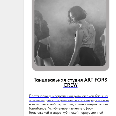
Танцевальная студия ART FORS
CREW
Постановка универсальной ритмической базы на
основе индийского ритмического сольфеджио кон-
на-кол, телесной перкуссии, латиноамериканских
барабанов. Углубленное изучение афро-
бразильской и афро-кубинской перкуссионной