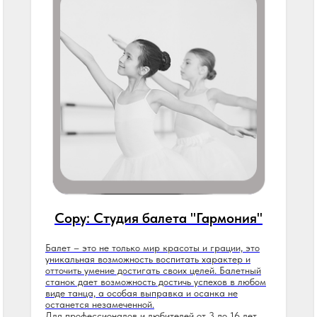
Copy: Студия балета "Гармония"
Балет – это не только мир красоты и грации, это
уникальная возможность воспитать характер и
отточить умение достигать своих целей. Балетный
станок дает возможность достичь успехов в любом
виде танца, а особая выправка и осанка не
останется незамеченной.
Для профессионалов и любителей от 3 до 16 лет.