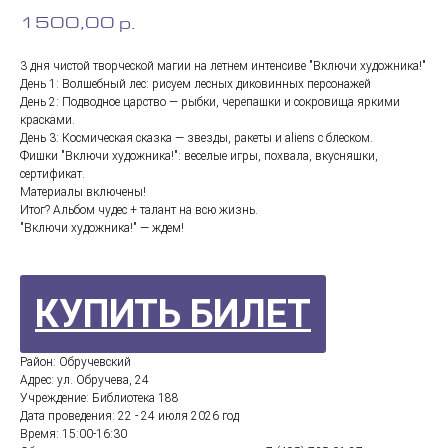
1500,00
р.
3 дня чистой творческой магии на летнем интенсиве "Включи художника!"
День 1: Волшебный лес: рисуем лесных диковинных персонажей
День 2: Подводное царство — рыбки, черепашки и сокровища яркими
красками.
День 3: Космическая сказка — звезды, ракеты и aliens с блеском.
Фишки "Включи художника!": веселые игры, похвала, вкусняшки,
сертификат.
Материалы включены!
Итог? Альбом чудес + талант на всю жизнь.
"Включи художника!" — ждем!
КУПИТЬ БИЛЕТ
Район: Обручевский
Адрес: ул. Обручева, 24
Учреждение: Библиотека 188
Дата проведения: 22 - 24 июля 2026 год
Время: 15:00-16:30