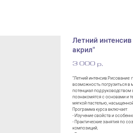
Летний интенсив 
акрил"
3 000
р.
"Летний интенсив.Рисование: п
возможность погрузиться в 
потенциал под руководством о
познакомятся с основами и т
мягкой пастелью, насыщенной
Программа курса включает:
- Изучение свойств и особенн
- Практические занятия по с
композиций;