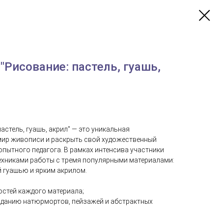
"Рисование: пастель, гуашь,
астель, гуашь, акрил" — это уникальная
мир живописи и раскрыть свой художественный
пытного педагога. В рамках интенсива участники
ехниками работы с тремя популярными материалами:
 гуашью и ярким акрилом.
остей каждого материала;
озданию натюрмортов, пейзажей и абстрактных