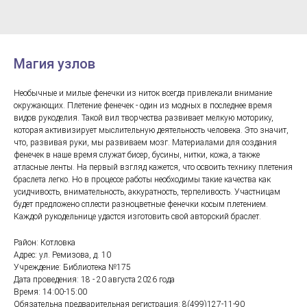
Магия узлов
Необычные и милые фенечки из ниток всегда привлекали внимание
окружающих. Плетение фенечек - один из модных в последнее время
видов рукоделия. Такой вил творчества развивает мелкую моторику,
которая активизирует мыслительную деятельность человека. Это значит,
что, развивая руки, мы развиваем мозг. Материалами для создания
фенечек в наше время служат бисер, бусины, нитки, кожа, а также
атласные ленты. На первый взгляд кажется, что освоить технику плетения
браслета легко. Но в процессе работы необходимы такие качества как
усидчивость, внимательность, аккуратность, терпеливость. Участницам
будет предложено сплести разноцветные фенечки косым плетением.
Каждой рукодельнице удастся изготовить свой авторский браслет.
Район: Котловка
Адрес: ул. Ремизова, д. 10
Учреждение: Библиотека №175
Дата проведения: 18 - 20 августа 2026 года
Время: 14:00-15:00
Обязательна предварительная регистрация: 8(499)127-11-90