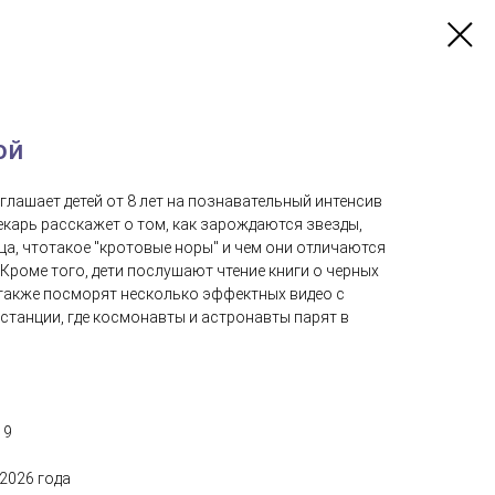
ой
глашает детей от 8 лет на познавательный интенсив
екарь расскажет о том, как зарождаются звезды,
а, чтотакое "кротовые норы" и чем они отличаются
 Кроме того, дети послушают чтение книги о черных
а также посморят несколько эффектных видео с
танции, где космонавты и астронавты парят в
 9
7
 2026 года