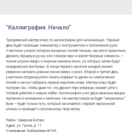
"Каллиграфия. Начало"
Трехдневный мастер-класс по каллиграфии для начинающих. Первый
день будет посвящен знакомству с инструментом и постановкой руки.
Участники узнают историю основных стилей письма, научатся правильно
держать перьевую ручку или плоское перо и освоят базовые элементы —
тонкие штрихи вверх и жирные нажимы вниз, из которых затем будут
складываться все буквы. В конце первого занятия каждый сможет
уверенно написать ровные линии вверх и вниз. Второй и третий день
участники потренируются писать алфавит в одном из классических
стилей и начнут собирать первые короткие слова. Мастер-класс будет
построен так, чтобы даже тот, кто держит перо впервые, сможет уйти с
готовой работой и новым хобби. Каллиграфия учит двум важным вещам:
терпению и вниманию к мелочам. На мастер-классе не будет "некрасивых"
букв — будет только путь, который начинается с первой чернильной
кляксы и приводит к осознанному творчеству.
Район: Северное Бутово
Адрес: ул. Грина, д. 11
Учреждение: Библиотека №193