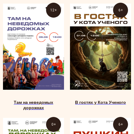
12+
6+
Там на неведомых
В гостях у Кота Ученого
дорожках
0+
6+