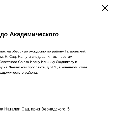
 до Академического
вас на обзорную экскурсию по району Гагаринский.
им. Н. Сац. На пути следования мы посетим
оветского Союза Ивану Ильиичу Людникову и
 на Ленинском проспекте, д.61/1, в конечном итоге
кадемического района.
ра Наталии Сац, пр-кт Вернадского, 5