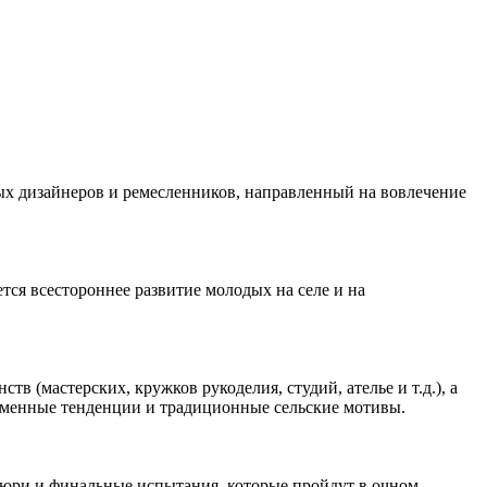
ых дизайнеров и ремесленников, направленный на вовлечение
тся всестороннее развитие молодых на селе и на
в (мастерских, кружков рукоделия, студий, ателье и т.д.), а
ременные тенденции и традиционные сельские мотивы.
 жюри и финальные испытания, которые пройдут в очном