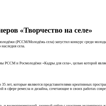
еров «Творчество на селе»
 молодёжи (РССМ/Молодёжь села) запустил конкурс среди молод
 наследия села.
ммы РССМ и Росмолодёжи «Кадры для села», целью которой являе
35 лет, которые являются представителями креативных пространст
й в сфере ремесла и дизайна, сочетающие в своих работах сов
то- и видеопрезентаций, заочный отбор с участием экспертного