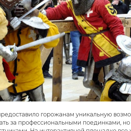
редоставило горожанам уникальную возмо
ать за профессиональными поединками, но и
стниками. На интерактивной площадке вс