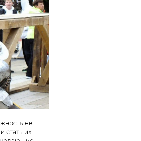
жность не
 стать их
е желающие