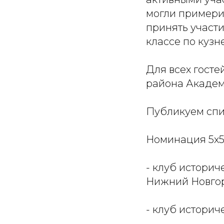
могли примерит
принять участи
классе по кузн
Для всех госте
района Академ
Публикуем спи
Номинация 5х5
- клуб историч
Нижний Новго
- клуб историч