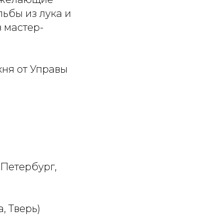
льбы из лука и
в мастер-
хня от Управы
-Петербург,
, Тверь)