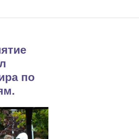
иятие
л
ира по
ям.