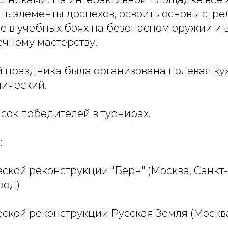
ь элементы доспехов, освоить основы стре
е в учебных боях на безопасном оружии и 
ечному мастерству.
й праздника была организована полевая ку
ический.
сок победителей в турнирах.
:
еской реконструкции "Берн" (Москва, Санкт
род)
еской реконструкции Русская Земля (Москва