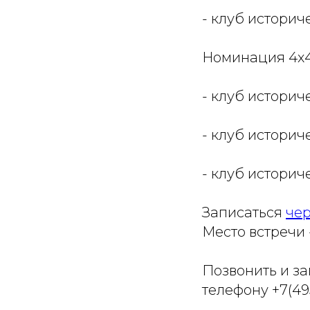
- клуб историч
Номинация 4х4
- клуб историч
- клуб историч
- клуб историч
Записаться
чер
Место встречи 
Позвонить и з
телефону +7(495