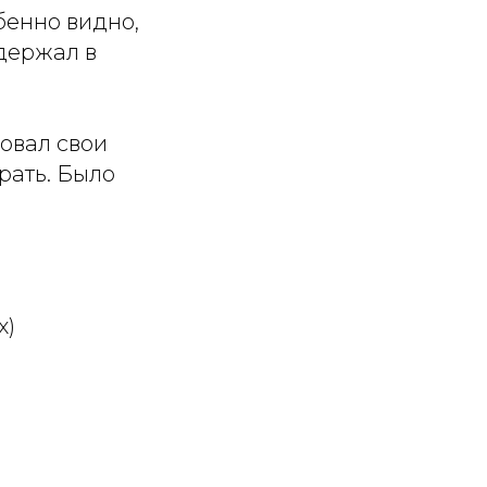
обенно видно,
 держал в
овал свои
грать. Было
х)