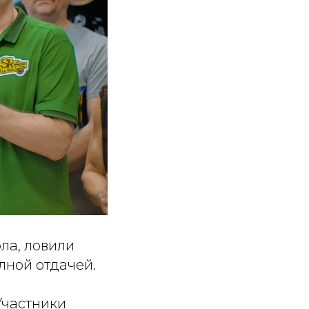
ола, ловили
олной отдачей.
Участники