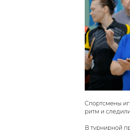
Спортсмены игр
ритм и следили
В турнирной п