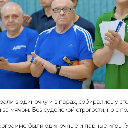
али в одиночку и в парах, собирались у ст
 за мячом. Без судейской строгости, но с п
рограмме были одиночные и парные игры. 