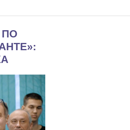
 ПО
АНТЕ»:
КА