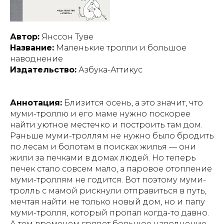
Автор:
Янссон Туве
Название:
Маленькие тролли и большое
наводнение
Издательство:
Азбука-Аттикус
Аннотация:
Близится осень, а это значит, что
муми-троллю и его маме нужно поскорее
найти уютное местечко и построить там дом.
Раньше муми-троллям не нужно было бродить
по лесам и болотам в поисках жилья — они
жили за печками в домах людей. Но теперь
печек стало совсем мало, а паровое отопление
муми-троллям не годится. Вот поэтому муми-
тролль с мамой рискнули отправиться в путь,
мечтая найти не только новый дом, но и папу
муми-тролля, который пропал когда-то давно.
А тем временем грядет большое наводнение…