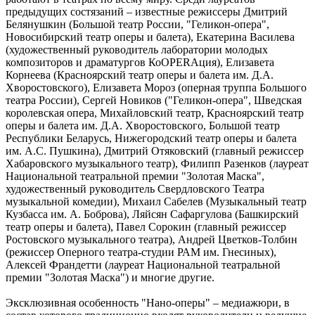
предыдущих состязаний – известные режиссеры Дмитрий
Белянушкин (Большой театр России, "Геликон-опера",
Новосибирский театр оперы и балета), Екатерина Василева
(художественный руководитель лаборатории молодых
композиторов и драматургов КоOPERAция), Елизавета
Корнеева (Красноярский театр оперы и балета им. Д.А.
Хворостовского), Елизавета Мороз (оперная труппа Большого
театра России), Сергей Новиков ("Геликон-опера", Шведская
королевская опера, Михайловский театр, Красноярский театр
оперы и балета им. Д.А. Хворостовского, Большой театр
Республики Беларусь, Нижегородский театр оперы и балета
им. А.С. Пушкина), Дмитрий Отяковский (главный режиссер
Хабаровского музыкального театр), Филипп Разенков (лауреат
Национальной театральной премии "Золотая Маска",
художественный руководитель Свердловского Театра
музыкальной комедии), Михаил Сабелев (Музыкальный театр
Кузбасса им. А. Боброва), Ляйсян Сафаргулова (Башкирский
театр оперы и балета), Павел Сорокин (главный режиссер
Ростовского музыкального театра), Андрей Цветков-Толбин
(режиссер Оперного театра-студии РАМ им. Гнесиных),
Алексей Франдетти (лауреат Национальной театральной
премии "Золотая Маска") и многие другие.
Эксклюзивная особенность "Нано-оперы" – медиажюри, в