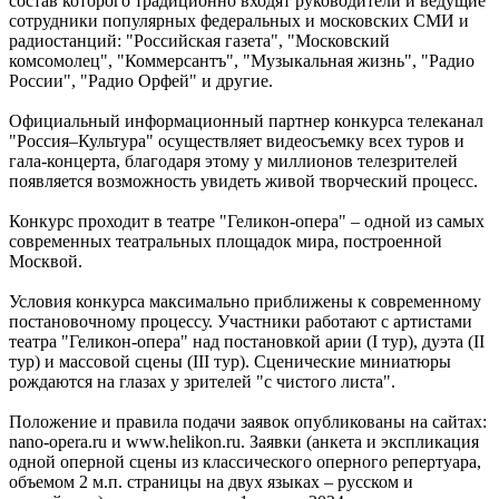
состав которого традиционно входят руководители и ведущие
сотрудники популярных федеральных и московских СМИ и
радиостанций: "Российская газета", "Московский
комсомолец", "Коммерсантъ", "Музыкальная жизнь", "Радио
России", "Радио Орфей" и другие.
Официальный информационный партнер конкурса телеканал
"Россия–Культура" осуществляет видеосъемку всех туров и
гала-концерта, благодаря этому у миллионов телезрителей
появляется возможность увидеть живой творческий процесс.
Конкурс проходит в театре "Геликон-опера" – одной из самых
современных театральных площадок мира, построенной
Москвой.
Условия конкурса максимально приближены к современному
постановочному процессу. Участники работают с артистами
театра "Геликон-опера" над постановкой арии (I тур), дуэта (II
тур) и массовой сцены (III тур). Сценические миниатюры
рождаются на глазах у зрителей "с чистого листа".
Положение и правила подачи заявок опубликованы на сайтах:
nano-opera.ru и www.helikon.ru. Заявки (анкета и экспликация
одной оперной сцены из классического оперного репертуара,
объемом 2 м.п. страницы на двух языках – русском и