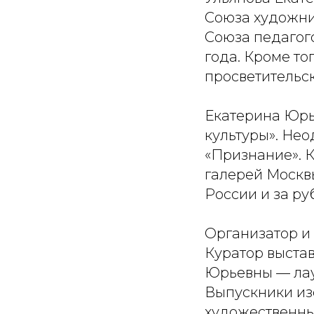
Союза художни
Союза педагого
года. Кроме то
просветительск
Екатерина Юрь
культуры». Не
«Признание». К
галерей Москвы
России и за р
Организатор и 
Куратор выстав
Юрьевны — лау
Выпускники из
художественны