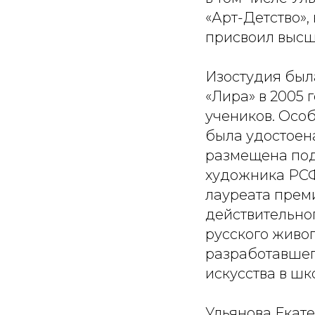
«Арт-Детство»,
присвоил высш
Изостудия был
«Лира» в 2005 
учеников. Осо
была удостоена
размещена под
художника РСФ
лауреата прем
действительно
русского живоп
разработавшег
искусства в шко
Ульянова Екат