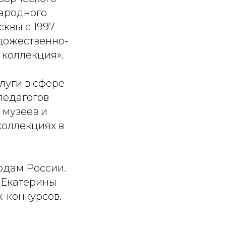
народного
квы с 1997
удожественно-
 коллекция».
луги в сфере
педагогов
 музеев и
коллекциях в
одам России.
й Екатерины
-конкурсов.