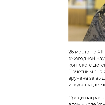
26 марта на X
ежегодной нау
контексте дет
Почётным знак
вручена за вы
искусства детя
Среди награжд
в том числе Ул