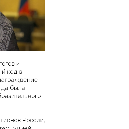
гогов и
й код в
 награждение
ада была
бразительного
гионов России,
изостудией