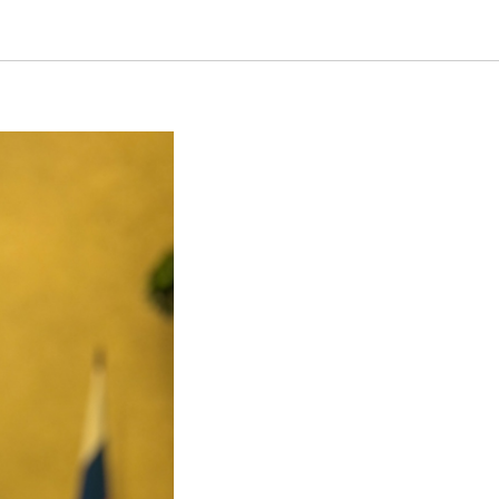
агог-