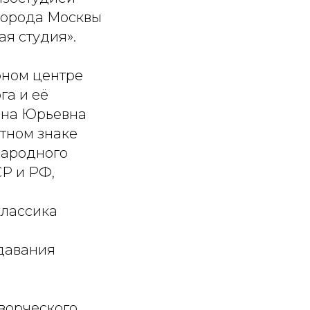
 города Москвы
я студия».
рном центре
га и её
ина Юрьевна
ётном знаке
народного
Р и РФ,
классика
давания
Творческого