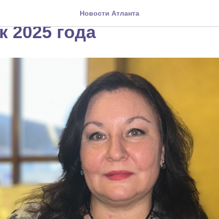
а Ульянова - лучший пед
Новости Атланта
к 2025 года