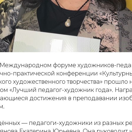
II Международном форуме художников-педа
чно-практической конференции «Культурны
ского художественного творчества» прошло
ом «Лучший педагог-художник года». Нагр
дающиеся достижения в преподавании изо
м.
ённых — педагоги-художники из разных ре
ьянова Екатерина Юрьевна. Она руководит 