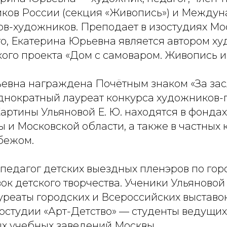
ков России (секция «Живопись») и Между
в-художников. Преподает в изостудиях Мос
го, Екатерина Юрьевна является автором х
ого проекта «Дом с самоваром. Живопись и
евна награждена Почётным знаком «За зас
однократный лауреат конкурса художников-
артины Ульяновой Е. Ю. находятся в фондах
 и Московской области, а также в частных 
убежом.
педагог детских выездных пленэров по гор
ок детского творчества. Ученики Ульяново
реаты городских и Всероссийских выставок
остудии «Арт-Детство» — студенты ведущих
х учебных заведений Москвы.