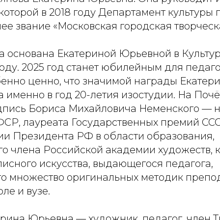
 которой в 2018 году Департамент культуры
ее звание «Московская городская творческа
а основана Екатериной Юрьевной в Культу
году. 2025 год станет юбилейным для педаго
бенно ценно, что значимой награды Екатер
 именно в год 20-летия изостудии. На Поч
пись Бориса Михайловича Неменского — 
СР, лауреата Государственных премий ССС
ии Президента РФ в области образования,
го члена Российской академии художеств, 
исного искусства, выдающегося педагога,
о множество оригинальных методик препо
ле и вузе.
ерина Юрьевна — художник, педагог, член 