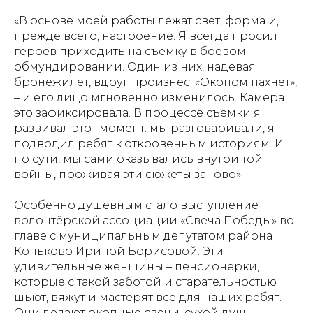
«В основе моей работы лежат свет, форма и,
прежде всего, настроение. Я всегда просил
героев приходить на съемку в боевом
обмундировании. Один из них, надевая
бронежилет, вдруг произнес: «Окопом пахнет»,
– и его лицо мгновенно изменилось. Камера
это зафиксировала. В процессе съемки я
развивал этот момент: мы разговаривали, я
подводил ребят к откровенным историям. И
по сути, мы сами оказывались внутри той
войны, проживая эти сюжеты заново».
Особенно душевным стало выступление
волонтёрской ассоциации «Свеча Победы» во
главе с муниципальным депутатом района
Коньково Ириной Борисовой. Эти
удивительные женщины – пенсионерки,
которые с такой заботой и старательностью
шьют, вяжут и мастерят всё для наших ребят.
Они делают окопные свечи, сухой душ,