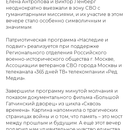
Елена Антропова и Виктор Ленберг
неоднократно выезжали в зону СВО с
гуманитарными миссиями, и их участие в этом
вечере стало особенно символичным и
значимым.
Патриотическая программа «Наследие и
подвиг» реализуется при поддержке
Регионального отделения Российского
военно-исторического общества г. Москве,
Ассоциации ветеранов СВО города Москвы и
телеканала «365 дней ТВ» телекомпании «Ред
Медиа».
Завершили программу минутой молчания и
показом документального фильма «Большой
Гатчинский дворец» из цикла «Сквозь
времена». Картина напомнила о трагических
страницах войны и о том, что память – это мост
между прошлым и будущим. А ещё этот вечер
подарил нам удивительное чувство единства.