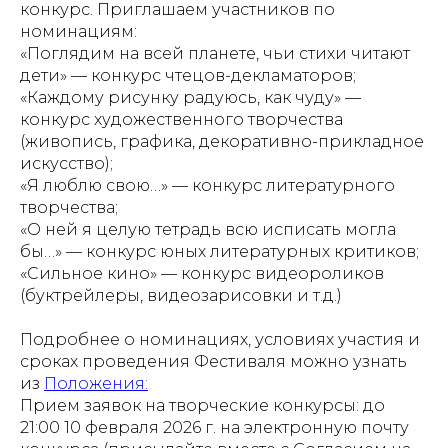
конкурс. Приглашаем участников по
номинациям:
«Поглядим на всей планете, чьи стихи читают
дети» — конкурс чтецов-декламаторов;
«Каждому рисунку радуюсь, как чуду» —
конкурс художественного творчества
(живопись, графика, декоративно-прикладное
искусство);
«Я люблю свою…» — конкурс литературного
творчества;
«О ней я целую тетрадь всю исписать могла
бы…» — конкурс юных литературных критиков;
«Сильное кино» — конкурс видеороликов
(буктрейлеры, видеозарисовки и т.д.)
Подробнее о номинациях, условиях участия и
сроках проведения Фестиваля можно узнать
из
Положения:
Прием заявок на творческие конкурсы: до
21:00 10 февраля 2026 г. на электронную почту