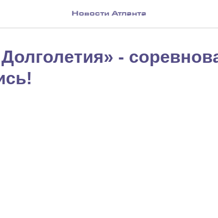
Новости Атланта
 Долголетия» - соревнов
ись!