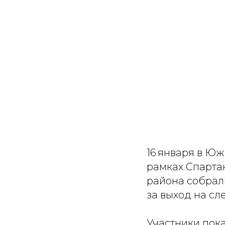
16 января в Ю
рамках Спарта
района собрал
за выход на сл
Участники пок