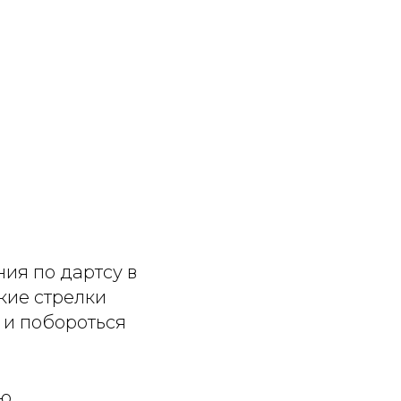
ия по дартсу в
кие стрелки
 и побороться
ю,