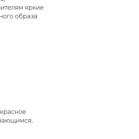
ителям яркие
ного образа
екрасное
инающимся.