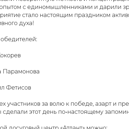
опытом с единомышленниками и дарили зр
риятие стало настоящим праздником актив
вного духа!
обедителей:
Кокорев
на Парамонова
ил Фетисов
х участников за волю к победе, азарт и пр
ы сделали этот день по‑настоящему запом
ой досуговый центр «Атлант» можно: