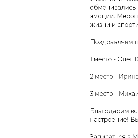
обменивались 
эмоции. Мероп
жизни и спорти
Поздравляем п
1 место - Олег 
2 место - Ири
3 место - Миха
Благодарим все
настроение! В
Записаться в М