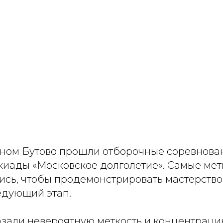
жном Бутово прошли отборочные соревнован
киады «Московское долголетие». Самые мет
ись, чтобы продемонстрировать мастерство
едующий этап.
азали невероятную меткость и концентраци