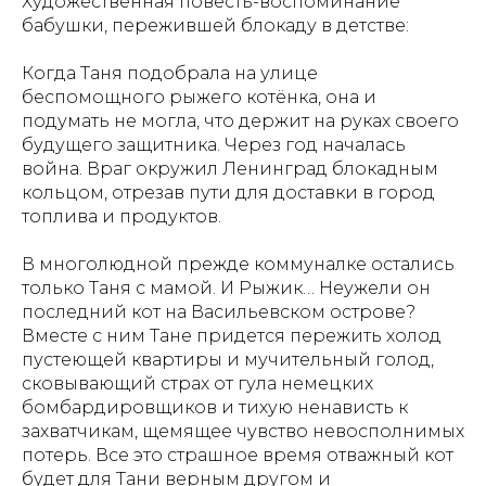
Художественная повесть-воспоминание
бабушки, пережившей блокаду в детстве:
Когда Таня подобрала на улице
беспомощного рыжего котёнка, она и
подумать не могла, что держит на руках своего
будущего защитника. Через год началась
война. Враг окружил Ленинград блокадным
кольцом, отрезав пути для доставки в город
топлива и продуктов.
В многолюдной прежде коммуналке остались
только Таня с мамой. И Рыжик… Неужели он
последний кот на Васильевском острове?
Вместе с ним Тане придется пережить холод
пустеющей квартиры и мучительный голод,
сковывающий страх от гула немецких
бомбардировщиков и тихую ненависть к
захватчикам, щемящее чувство невосполнимых
потерь. Все это страшное время отважный кот
будет для Тани верным другом и