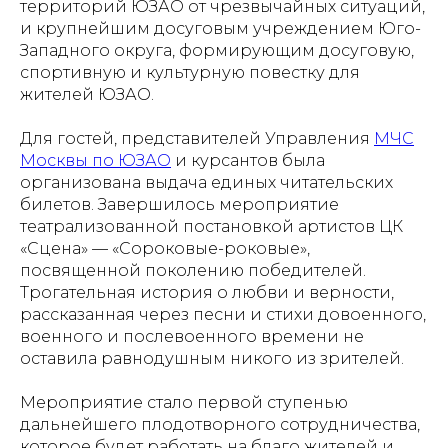
территорий ЮЗАО от чрезвычайных ситуаций,
и крупнейшим досуговым учреждением Юго-
Западного округа, формирующим досуговую,
спортивную и культурную повестку для
жителей ЮЗАО.
Для гостей, представителей Управления
МЧС
Москвы по ЮЗАО
и курсантов была
организована выдача единых читательских
билетов. Завершилось мероприятие
театрализованной постановкой артистов ЦК
«Сцена» — «Сороковые-роковые»,
посвященной поколению победителей.
Трогательная история о любви и верности,
рассказанная через песни и стихи довоенного,
военного и послевоенного времени не
оставила равнодушным никого из зрителей.
Мероприятие стало первой ступенью
дальнейшего плодотворного сотрудничества,
которое будет работать на благо жителей и