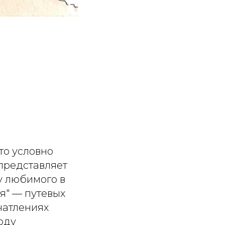
то условно
 представляет
у любимого в
я" — путевых
чатлениях
оду