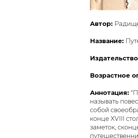
Автор:
Радище
Название:
Пут
Издательство
Возрастное о
Аннотация:
"П
называть повес
собой своеобр
конце XVIII ст
заметок, сконц
путешественник