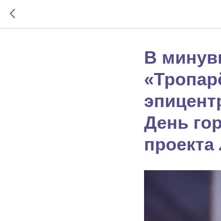
В минув
«Тропар
эпицент
День го
проекта