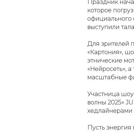
Праздник начал
которое погруз
официального 
выступили тала
Для зрителей 
«Картония», шо
этнические мот
«Нейросеть», а
масштабные фл
Участница шоу
волны 2025» J
хедлайнерами 
Пусть энергия 