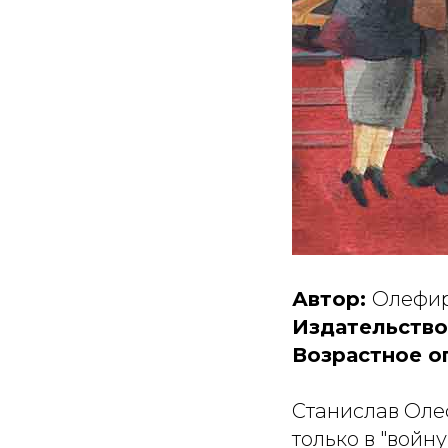
Автор:
Олефир
Издательство
Возрастное о
Станислав Олеф
только в "войн