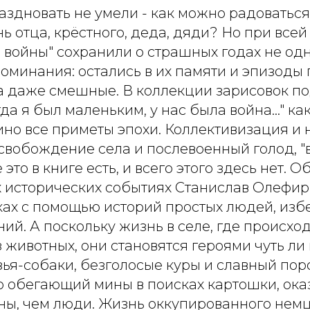
здновать не умели - как можно радоваться
 отца, крёстного, деда, дяди? Но при всей
 войны" сохранили о страшных годах не од
оминания: остались в их памяти и эпизоды
да даже смешные. В коллекции зарисовок п
да я был маленьким, у нас была война…" ка
ино все приметы эпохи. Коллективизация и
свобождение села и послевоенный голод, "
 это в книге есть, и всего этого здесь нет. О
исторических событиях Станислав Олефир
ках с помощью историй простых людей, изб
ий. А поскольку жизнь в селе, где происход
животных, они становятся героями чуть ли
зья-собаки, безголосые куры и славный по
о обегающий мины в поисках картошки, ока
ны, чем люди. Жизнь оккупированного нем