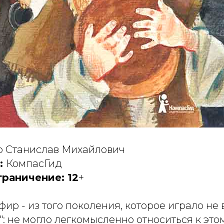
 Станислав Михайлович
:
КомпасГид
граничение: 12
+
ир - из того поколения, которое играло не 
у": не могло легкомысленно относиться к этом