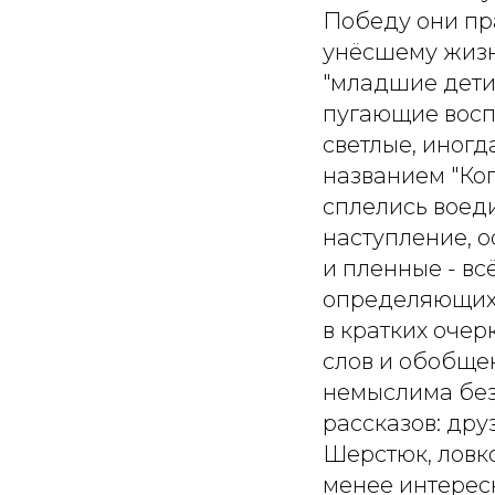
Победу они пра
унёсшему жизнь
"младшие дети
пугающие восп
светлые, иног
названием "Ког
сплелись воед
наступление, о
и пленные - всё
определяющих 
в кратких очер
слов и обобщен
немыслима без 
рассказов: дру
Шерстюк, ловк
менее интерес