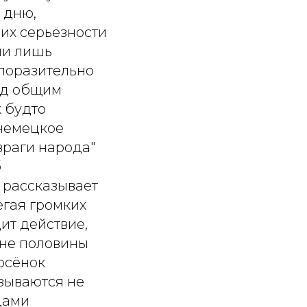
 дню,
 их серьёзности
ни лишь
 поразительно
од общим
к будто
 немецкое
враги народа"
б
 рассказывает
егая громких
ит действие,
 не половины
росёнок
зываются не
цами