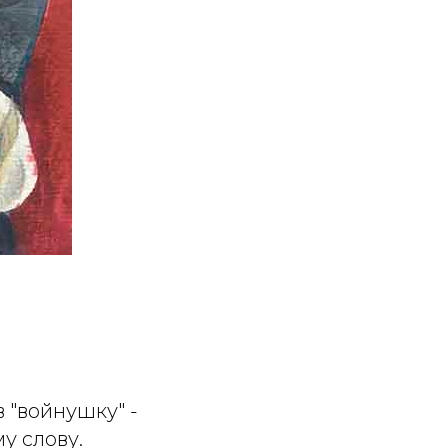
в "войнушку" -
у слову.