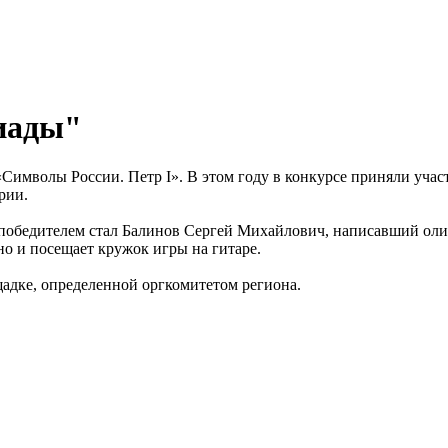
иады"
мволы России. Петр I». В этом году в конкурсе приняли участ
рии.
ет победителем стал Балинов Сергей Михайлович, написавший 
но и посещает кружок игры на гитаре.
щадке, определенной оргкомитетом региона.