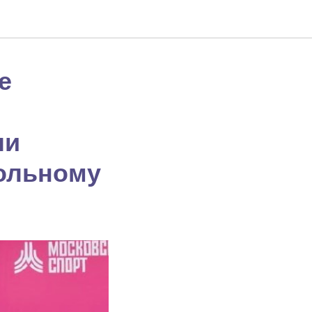
е
ли
ольному