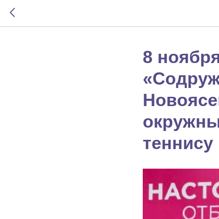
8 ноябр
«Содруж
Новоясен
окружны
теннису