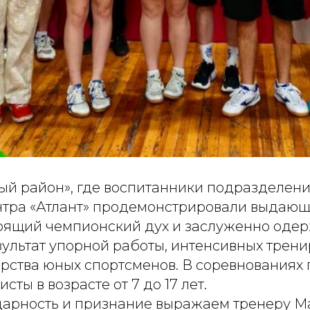
ый район», где воспитанники подразделен
нтра «Атлант» продемонстрировали выдающ
оящий чемпионский дух и заслуженно одер
езультат упорной работы, интенсивных трени
ерства юных спортсменов. В соревнованиях
сты в возрасте от 7 до 17 лет.
арность и признание выражаем тренеру М