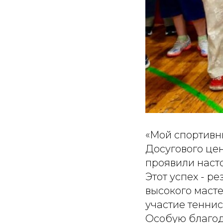
«Мой спортивн
Досугового це
проявили наст
Этот успех - р
высокого маст
участие тенниси
Особую благод