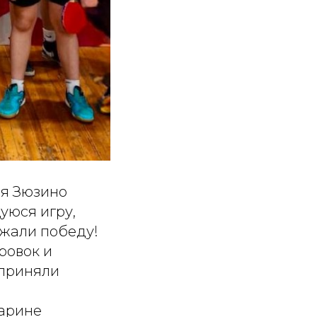
ия Зюзино
уюся игру,
жали победу!
ровок и
 приняли
арине