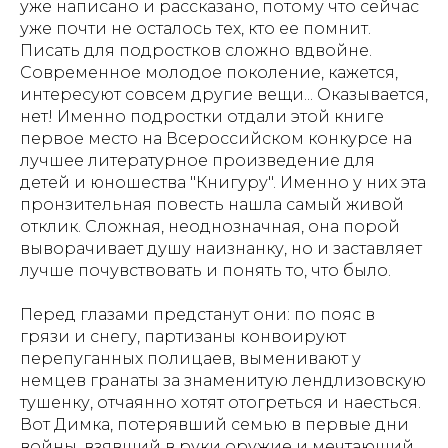
уже написано и рассказано, потому что сейчас
уже почти не осталось тех, кто ее помнит.
Писать для подростков сложно вдвойне.
Современное молодое поколение, кажется,
интересуют совсем другие вещи... Оказывается,
нет! Именно подростки отдали этой книге
первое место на Всероссийском конкурсе на
лучшее литературное произведение для
детей и юношества "Книгуру". Именно у них эта
пронзительная повесть нашла самый живой
отклик. Сложная, неоднозначная, она порой
выворачивает душу наизнанку, но и заставляет
лучше почувствовать и понять то, что было.
Перед глазами предстанут они: по пояс в
грязи и снегу, партизаны конвоируют
перепуганных полицаев, выменивают у
немцев гранаты за знаменитую лендлизовскую
тушенку, отчаянно хотят отогреться и наесться.
Вот Димка, потерявший семью в первые дни
войны, взявший в руки оружие и мечтающий