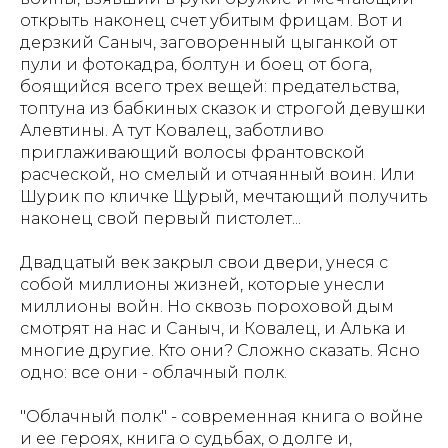
открыть наконец счет убитым фрицам. Вот и
дерзкий Саныч, заговоренный цыганкой от
пули и фотокадра, болтун и боец от бога,
боящийся всего трех вещей: предательства,
топтуна из бабкиных сказок и строгой девушки
Алевтины. А тут Ковалец, заботливо
приглаживающий волосы франтовской
расческой, но смелый и отчаянный воин. Или
Шурик по кличке Щурый, мечтающий получить
наконец свой первый пистолет...
Двадцатый век закрыл свои двери, унеся с
собой миллионы жизней, которые унесли
миллионы войн. Но сквозь пороховой дым
смотрят на нас и Саныч, и Ковалец, и Алька и
многие другие. Кто они? Сложно сказать. Ясно
одно: все они - облачный полк.
"Облачный полк" - современная книга о войне
и ее героях, книга о судьбах, о долге и,