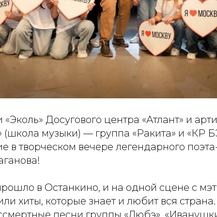
 «Эколь» Досугового центра «Атлант» и арт
» (школа музыки) — группа «Ракита» и «КР 
ие в творческом вечере легендарного поэт
ганова!
рошло в Останкино, и на одной сцене с мэ
ли хиты, которые знает и любит вся страна
ссмертные песни группы «Любэ», «Иванушки