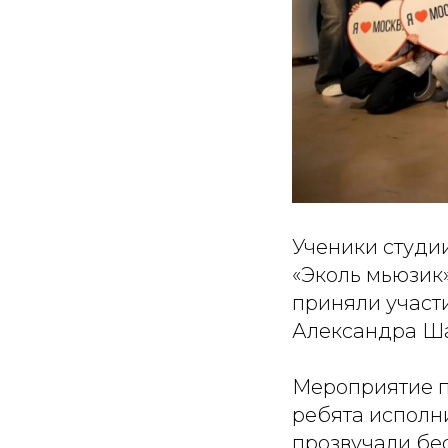
Ученики студии
«Эколь мьюзик
приняли участ
Александра Ша
Мероприятие п
ребята исполни
прозвучали бе