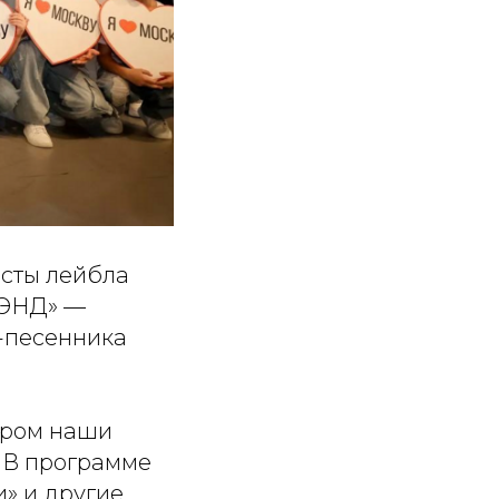
исты лейбла
БЭНД» —
а-песенника
тром наши
. В программе
» и другие