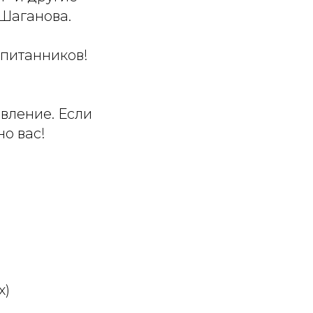
Шаганова.
спитанников!
вление. Если
но вас!
х)