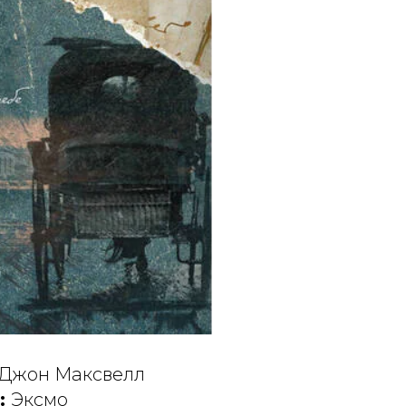
 Джон Максвелл
:
Эксмо