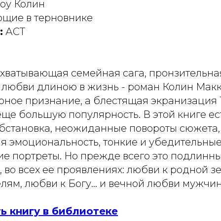
оу Колин
щие в терновнике
:
АСТ
хватывающая семейная сага, пронзительна
любви длиною в жизнь - роман Колин Макк
рное признание, а блестящая экранизация 
ще большую популярность. В этой книге ест
обстановка, неожиданные повороты сюжета,
я эмоциональность, тонкие и убедительны
ие портреты. Но прежде всего это подлинн
 во всех ее проявлениях: любви к родной з
елям, любви к Богу… и вечной любви мужчи
ь книгу в библиотеке