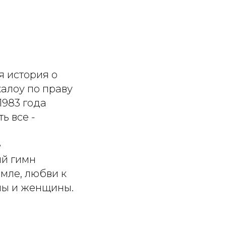
я история о
алоу по праву
1983 года
ь все -
е
ый гимн
емле, любви к
ны и женщины.