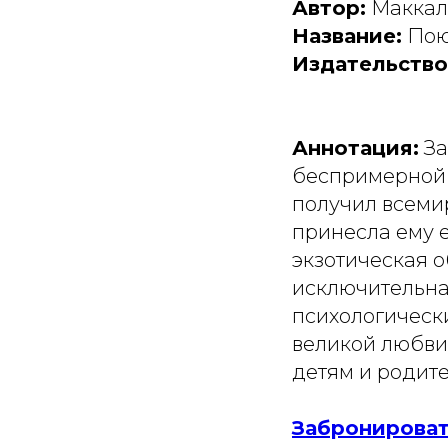
Автор:
Маккал
Название:
Пою
Издательство
Аннотация:
За
беспримерной 
получил всеми
принесла ему е
экзотическая 
исключительна
психологическ
великой любви,
детям и родит
Забронироват