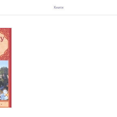
в терновнике
Книги