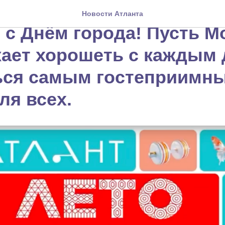
ляем всех москвичей и г
Новости Атланта
 с Днём города! Пусть М
ает хорошеть с каждым 
ься самым гостеприимн
ля всех.