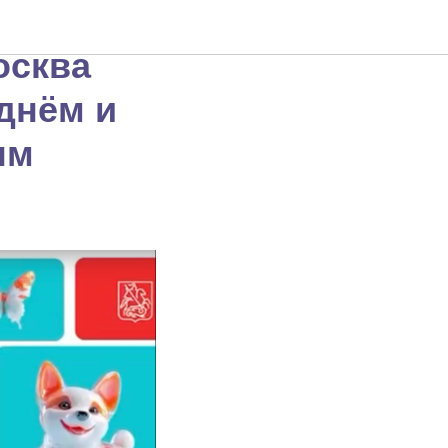
остей
осква
днём и
ым