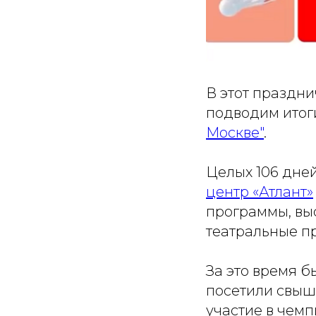
В этот праздни
подводим итог
Москве"
.
Целых 106 дне
центр «Атлант»
программы, вы
театральные п
За это время 
посетили свыш
участие в чемп