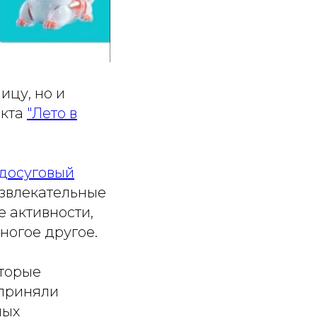
ицу, но и
екта
"Лето в
досуговый
азвлекательные
 активности,
ногое другое.
оторые
 приняли
ных