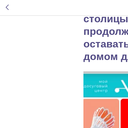
Поздрав
столицы
продолж
остават
домом д