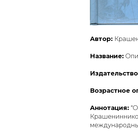
Автор:
Крашен
Название:
Опи
Издательство
Возрастное о
Аннотация:
"О
Крашенинников
международны