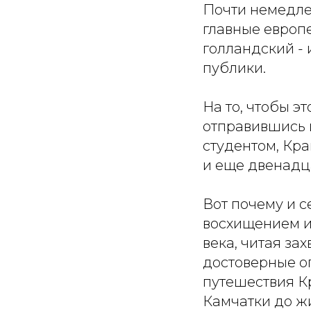
Почти немедле
главные европе
голландский - 
публики.
На то, чтобы э
отправившись 
студентом, Кра
и еще двенадца
Вот почему и с
восхищением и 
века, читая за
достоверные оп
путешествия Кр
Камчатки до ж