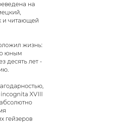
реведена на
мецкий,
ак и читающей
положил жизнь:
ию юным
з десять лет -
ию.
лагодарностью,
ncognita XVIII
е абсолютно
мя
их гейзеров