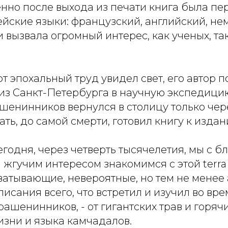
нно после выхода из печати книга была пе
йские языки: французский, английский, не
и вызвала огромный интерес, как ученых, т
тот эпохальный труд увидел свет, его автор 
из Санкт-Петербурга в научную экспедиц
шенинников вернулся в столицу только чере
ть, до самой смерти, готовил книгу к издан
егодня, через четверть тысячелетия, мы с б
жгучим интересом знакомимся с этой terra i
хватывающие, невероятные, но тем не мене
исания всего, что встретил и изучил во вре
ашенинников, - от гигантских трав и горяч
изни и языка камчадалов.