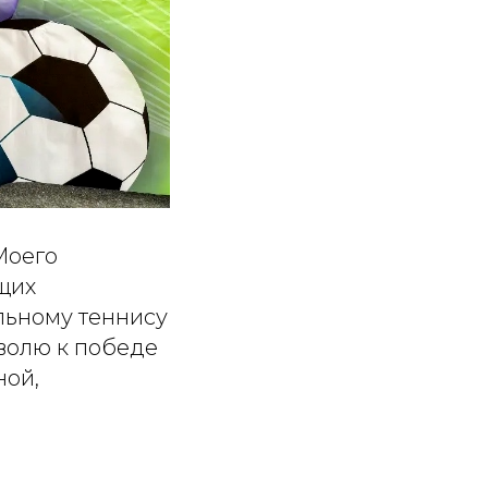
Моего
ющих
льному теннису
волю к победе
ной,