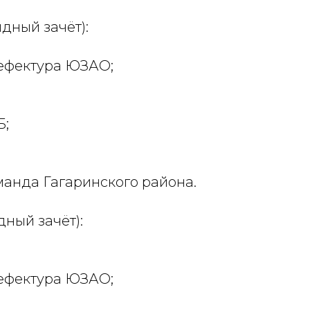
дный зачёт):
рефектура ЮЗАО;
Б;
манда Гагаринского района.
ный зачёт):
рефектура ЮЗАО;