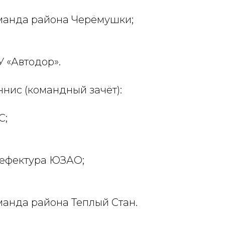
оманда района Черёмушки;
У «Автодор».
нис (командный зачёт):
С;
рефектура ЮЗАО;
манда района Теплый Стан.