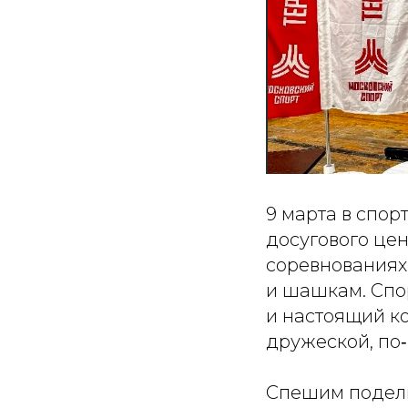
9 марта в спо
досугового цен
соревнованиях
и шашкам. Спо
и настоящий к
дружеской, по
Спешим подели