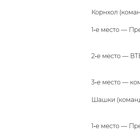
Корнхол (коман
1‑е место — П
2‑е место — ВТ
3‑е место — ко
Шашки (команд
1‑е место — П