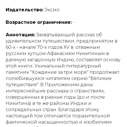
Издательство:
Эксмо
Возрастное ограничение:
-
Аннотация:
Захватывающий рассказ об
удивительном путешествии, предпринятом в
60-х - начале 70-х годов XV в. отважным
русским купцом Афанасием Никитиным в
далекую загадочную Индию, составляет основу
этой книги. Уникальный литературный
памятник "Хождение за три моря" продолжает
полюбившуюся читателям серию "Великие
путешествия". В Приложениях даны
интереснейшие рассказы о странствиях,
совершенных в разные годы (до и после
Никитина) в те же районы Индии и
сопредельных стран. Благодаря этому
настоящий том отличается поразительной
фактической насыщенностью и изобилием