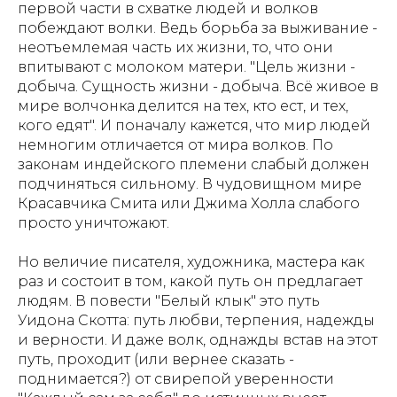
первой части в схватке людей и волков
побеждают волки. Ведь борьба за выживание -
неотъемлемая часть их жизни, то, что они
впитывают с молоком матери. "Цель жизни -
добыча. Сущность жизни - добыча. Всё живое в
мире волчонка делится на тех, кто ест, и тех,
кого едят". И поначалу кажется, что мир людей
немногим отличается от мира волков. По
законам индейского племени слабый должен
подчиняться сильному. В чудовищном мире
Красавчика Смита или Джима Холла слабого
просто уничтожают.
Но величие писателя, художника, мастера как
раз и состоит в том, какой путь он предлагает
людям. В повести "Белый клык" это путь
Уидона Скотта: путь любви, терпения, надежды
и верности. И даже волк, однажды встав на этот
путь, проходит (или вернее сказать -
поднимается?) от свирепой уверенности