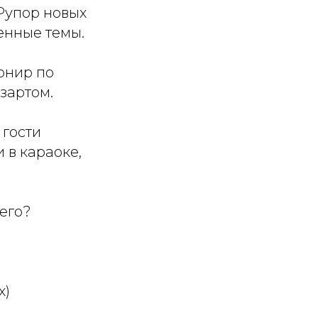
Рупор новых
енные темы.
рнир по
зартом.
 гости
 в караоке,
его?
х)