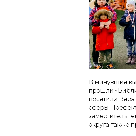
В минувшие вы
прошли «Библи
посетили Вера
сферы Префект
заместитель ге
округа также п