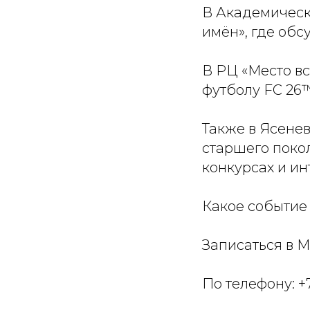
В Академическ
имён», где об
В РЦ «Место в
футболу FC 26
Также в Ясенев
старшего покол
конкурсах и ин
Какое событие
Записаться в М
По телефону: +7