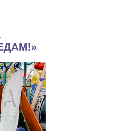
А
ЕДАМ!»