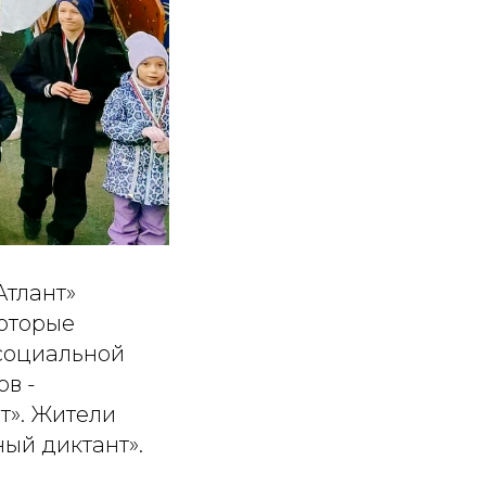
Атлант»
оторые
 социальной
в -
т». Жители
ный диктант».