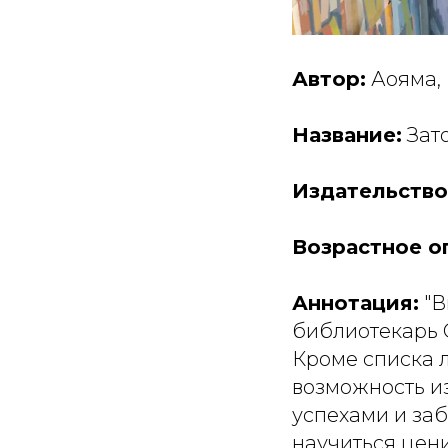
Автор:
Аояма, 
Название:
Зат
Издательство
Возрастное о
Аннотация:
"В
библиотекарь С
Кроме списка л
возможность и
успехами и заб
научиться цени