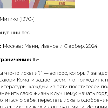
Митико (1970-)
онувший лес
:
Москва : Манн, Иванов и Фербер, 2024
граничение:
16+
ы что-то искали?" — вопрос, который загад
аюри Комати задает всем, кто приходит к н
итературы, каждый из пяти посетителей по
зменить свою жизнь к лучшему: начать гор
отиться о себе, перестать искать одобрен
ть своих близких и доверять миру. Истории