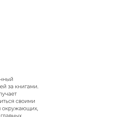
очный
ей за книгами.
лучает
диться своими
ия окружающих,
 главных