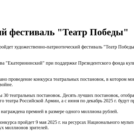
ий фестиваль "Театр Победы"
не пройдет художественно-патриотический фестиваль "Театр Побе
ва "Екатерининский" при поддержке Президентского фонда кул
овано проведение конкурса театральных постановок, в котором м
войне.
аны 30 театральных постановок. Десять лучших постановок, ото
ого театра Российской Армии, а с июня по декабрь 2025 г. буду
т награждена премией в размере одного миллиона рублей.
онкурса пройдет 9 мая 2025 г. на ресурсах Национального муль
ух миллионов зрителей.