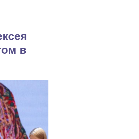
ексея
том в