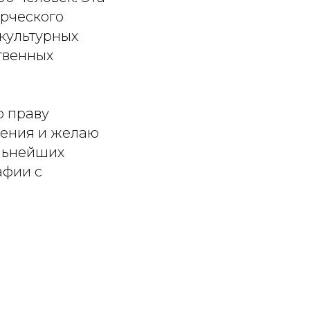
рческого
культурных
твенных
о праву
дения и желаю
альнейших
афии с