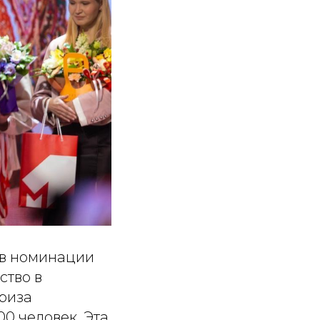
 в номинации
ство в
Приза
0 человек. Эта