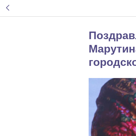
Поздрав
Марутин
городск