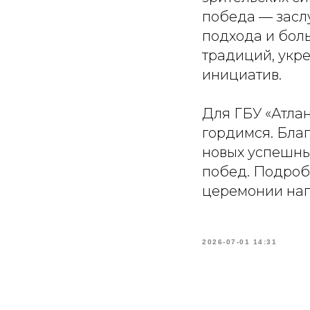
победа — засл
подхода и бол
традиций, укр
инициатив.
Для ГБУ «Атлан
гордимся. Бла
новых успешны
побед. Подробн
церемонии на
2026-07-01 14:31