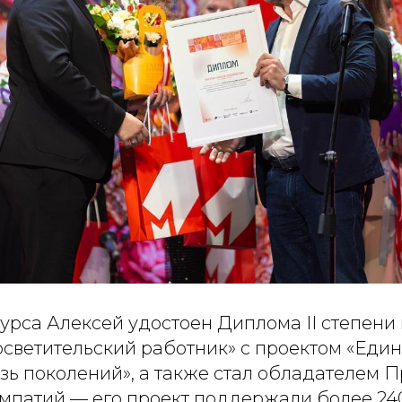
курса Алексей удостоен Диплома II степени
светительский работник» с проектом «Един
зь поколений», а также стал обладателем 
мпатий — его проект поддержали более 240