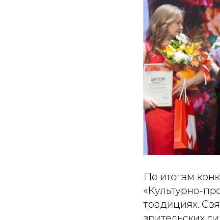
По итогам кон
«Культурно-про
традициях. Свя
зрительских си