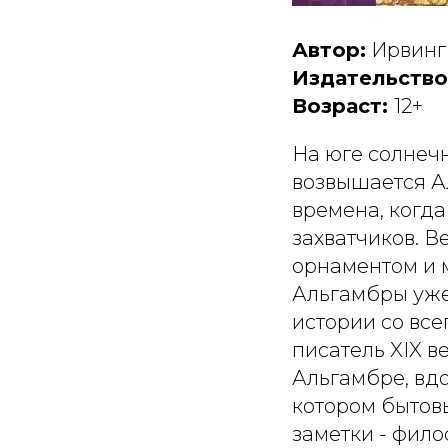
Автор:
Ирвинг
Издательство
Возраст:
12+
На юге солнечн
возвышается А
времена, когда
захватчиков. 
орнаментом и 
Альгамбры уже
истории со все
писатель XIX в
Альгамбре, вдо
котором бытов
заметки - фил