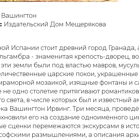
 Вашингтон
:
Издательский Дом Мещерякова
ой Испании стоит древний город Гранада, 
льгамбра - знаменитая крепость-дворец, в
 эти земли были под властью мавров, мусу
Величественные царские покои, украшенны
мраморной мозаикой, изящные фонтаны и 
 не одно столетие притягивают романтико
го света, в числе которых был и известный
ека Вашингтон Ирвинг. Три месяца, провед
хновили его на создание одноимённого цик
ые сценки перемежаются экскурсами в ист
ософскими размышлениями, а описания арх