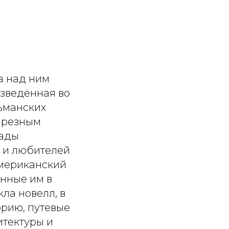
а над ним
озведённая во
льманских
е резным
сады
в и любителей
 американский
ённые им в
ла новелл, в
орию, путевые
итектуры и