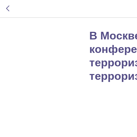
В Москв
конфере
террори
террори