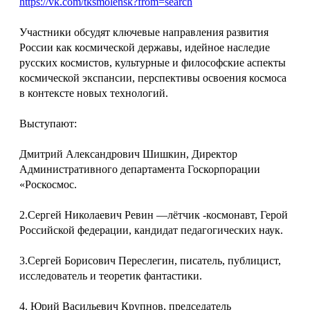
https://vk.com/tksmolensk?from=search
Участники обсудят ключевые направления развития
России как космической державы, идейное наследие
русских космистов, культурные и философские аспекты
космической экспансии, перспективы освоения космоса
в контексте новых технологий.
Выступают:
Дмитрий Александрович Шишкин, Директор
Административного департамента Госкорпорации
«Роскосмос.
2.Сергей Николаевич Ревин —лётчик -космонавт, Герой
Российской федерации, кандидат педагогических наук.
3.Сергей Борисович Переслегин, писатель, публицист,
исследователь и теоретик фантастики.
4. Юрий Васильевич Крупнов, председатель