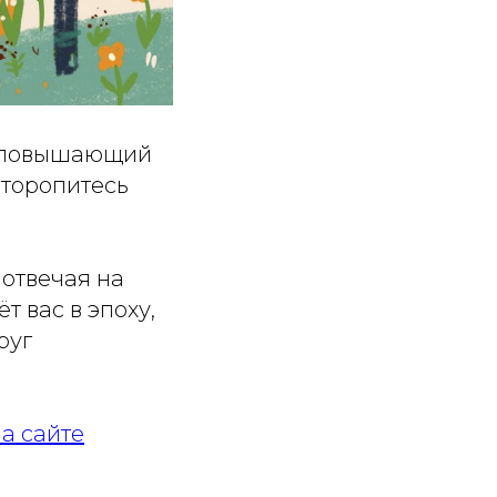
лу повышающий
торопитесь
 отвечая на
 вас в эпоху,
руг
а сайте