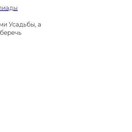
пиады
ями Усадьбы, а
сберечь