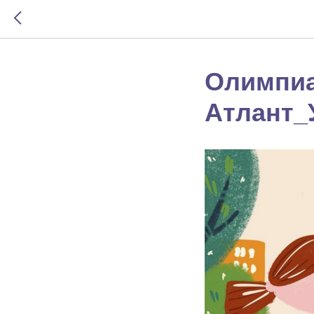
Олимпиа
Атлант_