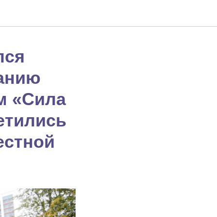
лся
ванию
м «Сила
етились
естной