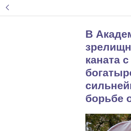
В Акаде
зрелищн
каната 
богатыр
сильней
борьбе 