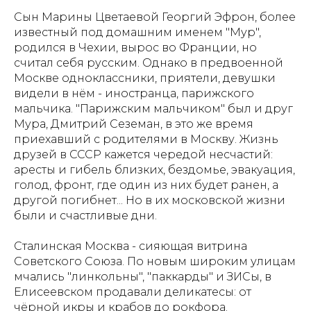
Сын Марины Цветаевой Георгий Эфрон, более
известный под домашним именем "Мур",
родился в Чехии, вырос во Франции, но
считал себя русским. Однако в предвоенной
Москве одноклассники, приятели, девушки
видели в нём - иностранца, парижского
мальчика. "Парижским мальчиком" был и друг
Мура, Дмитрий Сеземан, в это же время
приехавший с родителями в Москву. Жизнь
друзей в СССР кажется чередой несчастий:
аресты и гибель близких, бездомье, эвакуация,
голод, фронт, где один из них будет ранен, а
другой погибнет... Но в их московской жизни
были и счастливые дни.
Сталинская Москва - сияющая витрина
Советского Союза. По новым широким улицам
мчались "линкольны", "паккарды" и ЗИСы, в
Елисеевском продавали деликатесы: от
чёрной икры и крабов до рокфора.