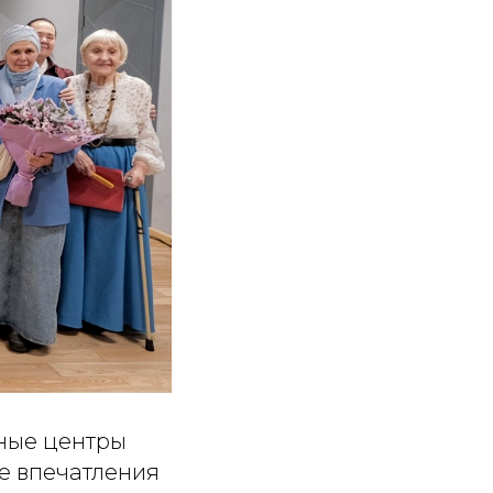
рные центры
е впечатления