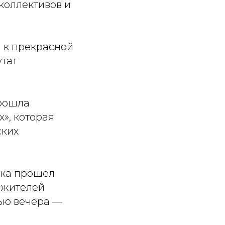
коллективов и
я к прекрасной
тат
прошла
», которая
ских
вка прошел
т жителей
ью вечера —