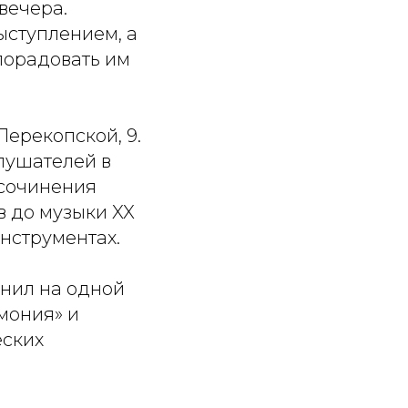
вечера.
ыступлением, а
порадовать им
ерекопской, 9.
лушателей в
 сочинения
 до музыки XX
инструментах.
нил на одной
мония» и
еских