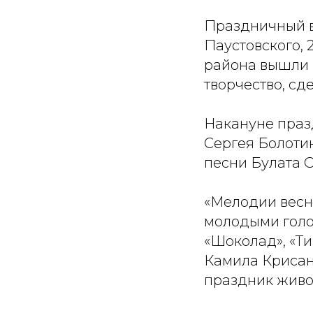
Праздничный в
Паустовского, 
района вышли 
творчество, сд
Накануне праз
Сергея Болоти
песни Булата 
«Мелодии весны
молодыми голос
«Шоколад», «Ти
Камила Крисан
праздник живог