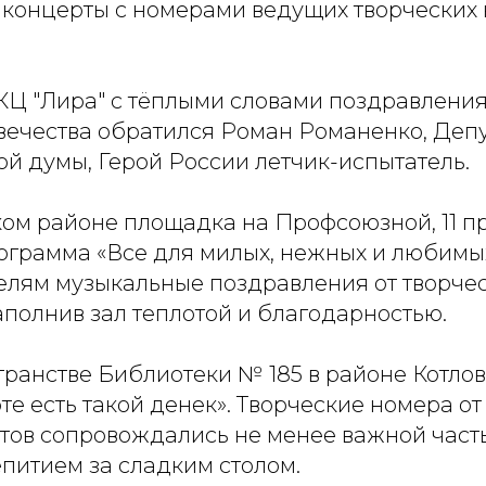
 концерты с номерами ведущих творческих 
 КЦ "Лира" с тёплыми словами поздравлени
вечества обратился Роман Романенко, Депу
й думы, Герой России летчик-испытатель.
ом районе площадка на Профсоюзной, 11 
ограмма «Все для милых, нежных и любимых
елям музыкальные поздравления от творче
аполнив зал теплотой и благодарностью.
транстве Библиотеки № 185 в районе Котло
те есть такой денек». Творческие номера о
стов сопровождались не менее важной част
питием за сладким столом.