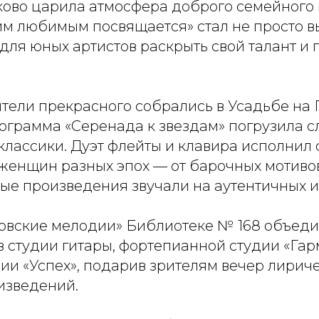
ково царила атмосфера доброго семейного 
м любимым посвящается» стал не просто в
для юных артистов раскрыть свой талант и 
тели прекрасного собрались в Усадьбе на П
ограмма «Серенада к звездам» погрузила с
классики. Дуэт флейты и клавира исполнил
женщин разных эпох — от барочных мотивов
ные произведения звучали на аутентичных 
овские мелодии» Библиотеке № 168 объеди
в студии гитары, фортепианной студии «Гар
ии «Успех», подарив зрителям вечер лирич
изведений.