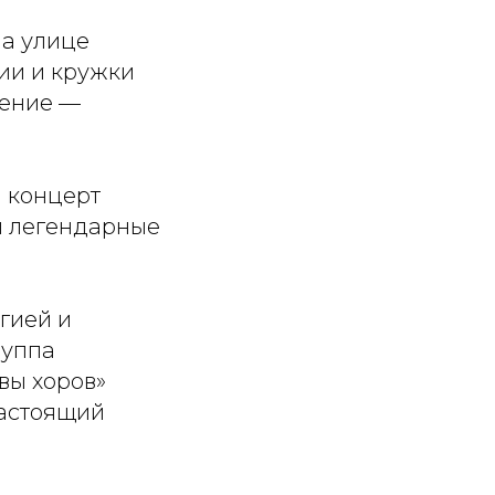
а улице
дии и кружки
ление —
 концерт
и легендарные
гией и
руппа
вы хоров»
настоящий