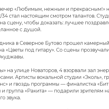
ечер «Любимым, нежным и прекрасным!» н
2/34 стал настоящим смотром талантов. Сту
на сцену, чтобы доказать: лучшее поздрав
еланное с душой.
дника в Северное Бутово прошел камерный
на «Цветы под гитару». Со сцены прозвучал
Окуджавы.
» на улице Новаторов, 4 взорвали зал энер
ами. Артисты вокальной студии «Эколь», г
нс» и гвоздь программы — финалистка «Бит
 и группа «Ракита» — подарили зрителям 
о звука.