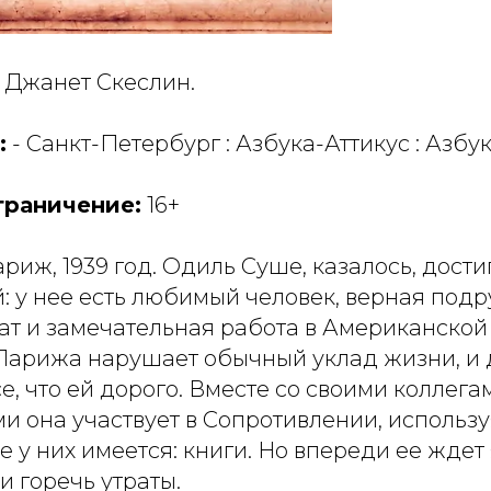
 Джанет Скеслин.
:
- Санкт-Петербург : Азбука-Аттикус : Азбук
граничение:
16+
риж, 1939 год. Одиль Суше, казалось, дост
: у нее есть любимый человек, верная подр
т и замечательная работа в Американской
Парижа нарушает обычный уклад жизни, и
се, что ей дорого. Вместе со своими коллега
и она участвует в Сопротивлении, использ
е у них имеется: книги. Но впереди ее ждет
и горечь утраты.