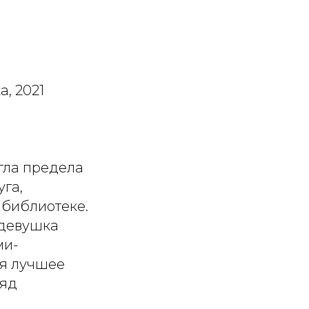
а, 2021
игла предела
уга,
 библиотеке.
 девушка
ми-
уя лучшее
 яд